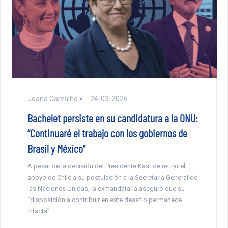
Joana Carvalho
24-03-2026
Bachelet persiste en su candidatura a la ONU:
“Continuaré el trabajo con los gobiernos de
Brasil y México”
A pesar de la decisión del Presidente Kast de retirar el
apoyo de Chile a su postulación a la Secretaría General de
las Naciones Unidas, la exmandataria aseguró que su
“disposición a contribuir en este desafío permanece
intacta”.