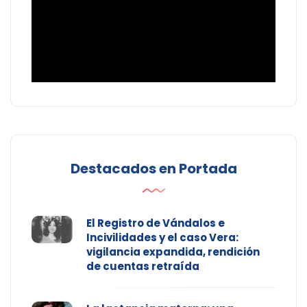
Destacados en Portada
El Registro de Vándalos e
Incivilidades y el caso Vera:
vigilancia expandida, rendición
de cuentas retraída