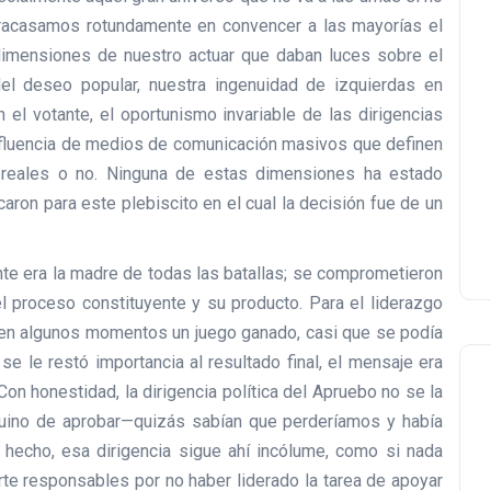
fracasamos rotundamente en convencer a las mayorías el
dimensiones de nuestro actuar que daban luces sobre el
 del deseo popular, nuestra ingenuidad de izquierdas en
 el votante, el oportunismo invariable de las dirigencias
a influencia de medios de comunicación masivos que definen
s reales o no. Ninguna de estas dimensiones ha estado
caron para este plebiscito en el cual la decisión fue de un
te era la madre de todas las batallas; se comprometieron
 proceso constituyente y su producto. Para el liderazgo
 en algunos momentos un juego ganado, casi que se podía
se le restó importancia al resultado final, el mensaje era
n honestidad, la dirigencia política del Apruebo no se la
genuino de aprobar—quizás sabían que perderíamos y había
 hecho, esa dirigencia sigue ahí incólume, como si nada
rte responsables por no haber liderado la tarea de apoyar