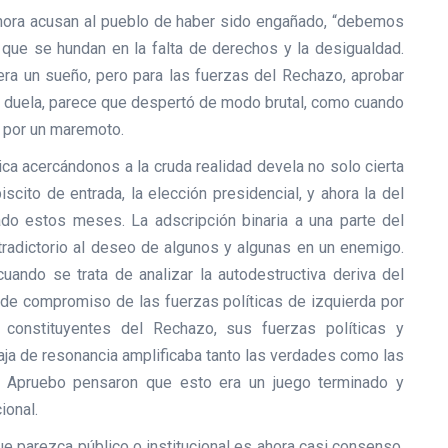
hora acusan al pueblo de haber sido engañado, “debemos
que se hundan en la falta de derechos y la desigualdad.
era un sueño, pero para las fuerzas del Rechazo, aprobar
que duela, parece que despertó de modo brutal, como cuando
 por un maremoto.
tica acercándonos a la cruda realidad devela no solo cierta
biscito de entrada, la elección presidencial, y ahora la del
ado estos meses. La adscripción binaria a una parte del
ntradictorio al deseo de algunos y algunas en un enemigo.
ando se trata de analizar la autodestructiva deriva del
 de compromiso de las fuerzas políticas de izquierda por
s constituyentes del Rechazo, sus fuerzas políticas y
aja de resonancia amplificaba tanto las verdades como las
el Apruebo pensaron que esto era un juego terminado y
ional.
e parezca público o institucional es ahora casi consenso.