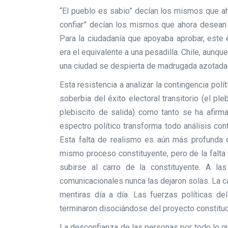
“El pueblo es sabio” decían los mismos que a
confiar” decían los mismos que ahora desean 
Para la ciudadanía que apoyaba aprobar, este 
era el equivalente a una pesadilla. Chile, aun
una ciudad se despierta de madrugada azotada
Esta resistencia a analizar la contingencia polí
soberbia del éxito electoral transitorio (el ple
plebiscito de salida) como tanto se ha afirm
espectro político transforma todo análisis co
Esta falta de realismo es aún más profunda cu
mismo proceso constituyente, pero de la falta
subirse al carro de la constituyente. A la
comunicacionales nunca las dejaron solas. La c
mentiras día a día. Las fuerzas políticas d
terminaron disociándose del proyecto constituc
La desconfianza de las personas por todo lo qu