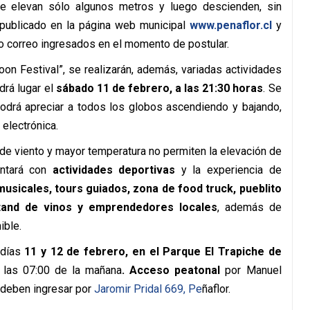
se elevan sólo algunos metros y luego descienden, sin
 publicado en la página web municipal
www.penaflor.cl
y
o correo ingresados en el momento de postular.
on Festival”, se realizarán, además, variadas actividades
drá lugar el
sábado 11 de febrero, a las 21:30 horas
. Se
drá apreciar a todos los globos ascendiendo y bajando,
 electrónica.
 de viento y mayor temperatura no permiten la elevación de
ontará con
actividades deportivas
y la experiencia de
usicales, tours guiados, zona de food truck, pueblito
stand de vinos y emprendedores locales
, además de
ible.
 días
11 y 12 de febrero, en el Parque El Trapiche de
e las 07:00 de la mañana
.
Acceso peatonal
por Manuel
deben ingresar por
Jaromir Pridal 669, Pe
ñaflor.