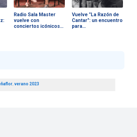
Radio Sala Master
Vuelve "La Razón de
z:
vuelve con
Cantar": un encuentro
conciertos icónicos
para…
y…
ñaflor
,
verano 2023