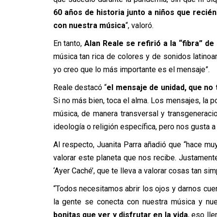
60 años de historia junto a niños que reci
con nuestra música
“, valoró.
En tanto,
Alan Reale se refirió a la “fibra” de
música tan rica de colores y de sonidos latino
yo creo que lo más importante es el mensaje”.
Reale destacó “
el mensaje de unidad, que no t
Si no más bien, toca el alma. Los mensajes, la p
música, de manera transversal y transgeneracio
ideología o religión específica, pero nos gusta a
Al respecto, Juanita Parra añadió que “hace muy
valorar este planeta que nos recibe. Justamen
‘Ayer Caché’, que te lleva a valorar cosas tan si
“Todos necesitamos abrir los ojos y darnos cuen
la gente se conecta con nuestra música y nue
bonitas que ver y disfrutar en la vida
, eso ll