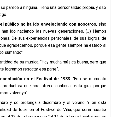
se parece a ninguna. Tiene una personalidad propia, y eso
egó.
el público no ha ido envejeciendo con nosotros
, sino
 han ido naciendo las nuevas generaciones. (…) Hemos
sonas. De sus experiencias personales, de sus logros, de
 que agradecemos, porque esa gente siempre ha estado al
ido sumando”.
identidad de su música: “Hay mucha música buena, pero que
te logramos rescatar esa parte”.
resentación en el Festival de 1983
: “En ese momento
 productora que nos ofrece continuar esta gira, porque
mos volver ya”.
embre y se prolonga a diciembre y el verano. Y en esta
ilidad de tocar en el Festival de Viña, que sería nuestra
ron el 12 de febrero y que “el 11 de febrero tocábamos en