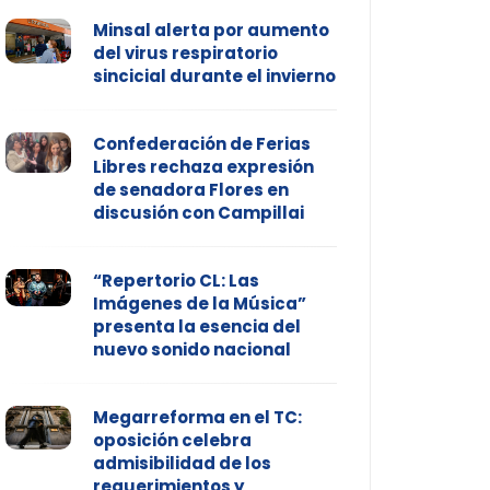
Minsal alerta por aumento
del virus respiratorio
sincicial durante el invierno
Confederación de Ferias
Libres rechaza expresión
de senadora Flores en
discusión con Campillai
“Repertorio CL: Las
Imágenes de la Música”
presenta la esencia del
nuevo sonido nacional
Megarreforma en el TC:
oposición celebra
admisibilidad de los
requerimientos y