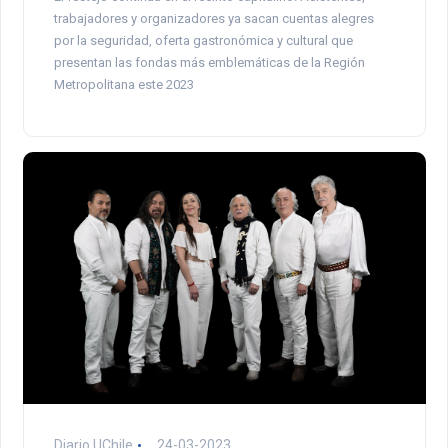
trabajadores y organizadores ya sacan cuentas alegres
por la seguridad, oferta gastronómica y cultural que
presentan las fondas más emblemáticas de la Región
Metropolitana este 2023
Diario UChile
24-03-2023