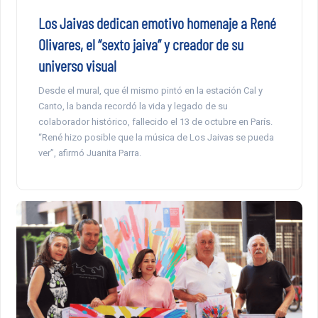
Los Jaivas dedican emotivo homenaje a René
Olivares, el “sexto jaiva” y creador de su
universo visual
Desde el mural, que él mismo pintó en la estación Cal y
Canto, la banda recordó la vida y legado de su
colaborador histórico, fallecido el 13 de octubre en París.
“René hizo posible que la música de Los Jaivas se pueda
ver”, afirmó Juanita Parra.