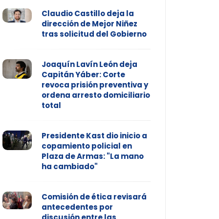
Claudio Castillo deja la
dirección de Mejor Niñez
tras solicitud del Gobierno
Joaquín Lavín León deja
Capitán Yáber: Corte
revoca prisión preventiva y
ordena arresto domiciliario
total
Presidente Kast dio inicio a
copamiento policial en
Plaza de Armas: "La mano
ha cambiado"
Comisión de ética revisará
antecedentes por
discusión entre las