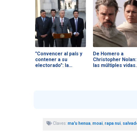
"Convencer al país y
De Homero a
contener a su
Christopher Nolan:
electorado": la…
las múltiples vidas
Claves:
ma'u henua
,
moai
,
rapa nui
,
salvado