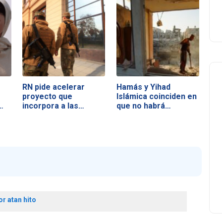
RN pide acelerar
Hamás y Yihad
proyecto que
Islámica coinciden en
…
incorpora a las…
que no habrá…
r atan hito