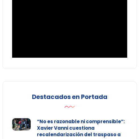
Destacados en Portada
“No es razonable ni comprensible”:
Xavier Vanni cuestiona
recalendarización del traspaso a