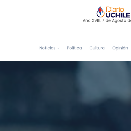
Año XVIII, 7 de
Agosto
d
Noticias
Política
Cultura
Opinión