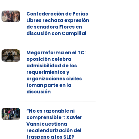
Confederación de Ferias
Libres rechaza expresión
de senadora Flores en
discusión con Campillai
Megarreforma en el TC:
oposición celebra
admisibilidad de los
requerimientos y
organizaciones civiles
toman parte en la
discusión
“No es razonable ni
comprensible”: Xavier
Vanni cuestiona
recalendarización del
traspaso a los SLEP