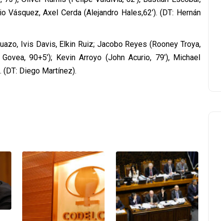
io Vásquez, Axel Cerda (Alejandro Hales,62’). (DT: Hernán
huazo, Ivis Davis, Elkin Ruiz; Jacobo Reyes (Rooney Troya,
Govea, 90+5’); Kevin Arroyo (John Acurio, 79’), Michael
 (DT: Diego Martínez).