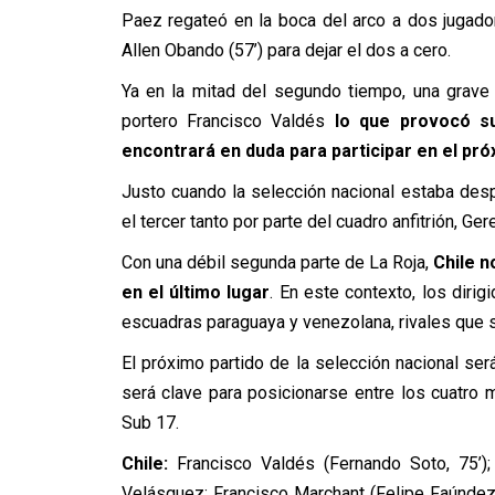
Paez regateó en la boca del arco a dos jugad
Allen Obando (57’) para dejar el dos a cero.
Ya en la mitad del segundo tiempo, una grave f
portero Francisco Valdés
lo que provocó su
encontrará en duda para participar en el pr
Justo cuando la selección nacional estaba des
el tercer tanto por parte del cuadro anfitrión, G
Con una débil segunda parte de La Roja,
Chile n
en el último lugar
. En este contexto, los diri
escuadras paraguaya y venezolana, rivales que se
El próximo partido de la selección nacional se
será clave para posicionarse entre los cuatro 
Sub 17.
Chile:
Francisco Valdés (Fernando Soto, 75’);
Velásquez; Francisco Marchant (Felipe Faúndez, 7