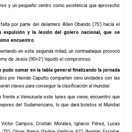
ores y un pequeño centro como asistencia que aprovechó
alta por parte del delantero Allen Obando (75’) hacía el
 expulsión y la lesión del golero nacional, que se
óximo encuentro
.
pertando en esta segunda mitad, un contraataque provocó
eremy de Jesús (90+2’) liquidó el compromiso.
o pudo sumar en la tabla general finalizando la jornada
gidos por Hernán Caputto comparten cero unidades con las
rán claves para conseguir la clasificación al mundial.
rá frente a Venezuela este lunes que viene, encuentro que
mejores del Sudamericano, lo que dará boletos al Mundial
 Víctor Campos; Cristián Morales, Ignacio Pérez, Lucas
3’), Oliver Ramis (Felipe Valdivia, 62’), Bastián Escobar,