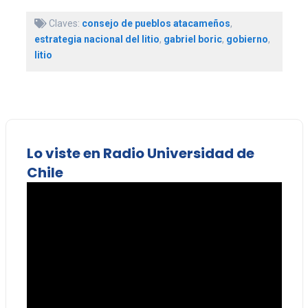
Claves:
consejo de pueblos atacameños
,
estrategia nacional del litio
,
gabriel boric
,
gobierno
,
litio
Lo viste en Radio Universidad de
Chile