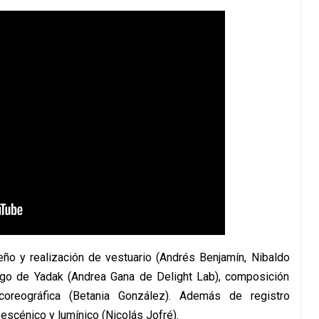
iseño y realización de vestuario (Andrés Benjamín, Nibaldo
argo de Yadak (Andrea Gana de Delight Lab), composición
 coreográfica (Betania González). Además de registro
 escénico y lumínico (Nicolás Jofré).