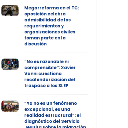
Megarreforma en el TC:
oposición celebra
admisibilidad de los
requerimientos y
organizaciones civiles
toman parte en la
discusión
“No es razonable ni
comprensible”: Xavier
Vanni cuestiona
recalendarización del
traspaso a los SLEP
“Ya no es un fenómeno
excepcional, es una
realidad estructural”: el
diagnóstico del Servicio
Jesuita sobre la migración