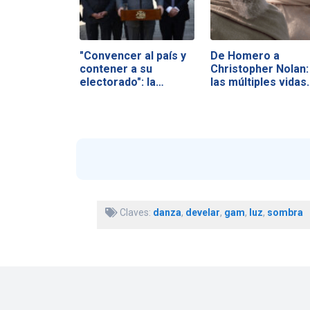
"Convencer al país y
De Homero a
contener a su
Christopher Nolan:
electorado": la…
las múltiples vidas
Claves:
danza
,
develar
,
gam
,
luz
,
sombra