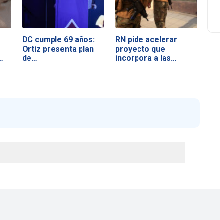
DC cumple 69 años:
RN pide acelerar
Ortiz presenta plan
proyecto que
…
de…
incorpora a las…