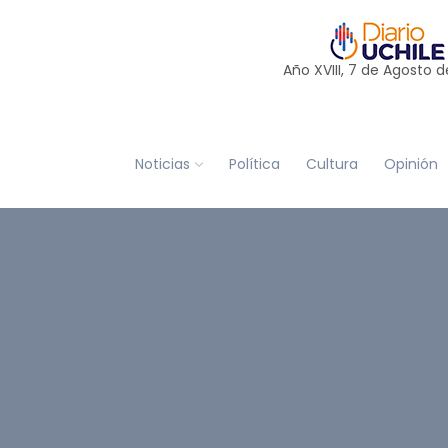
Año XVIII, 7 de
Agosto
d
Noticias
Política
Cultura
Opinión