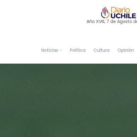
Año XVIII, 7 de
Agosto
d
Noticias
Política
Cultura
Opinión