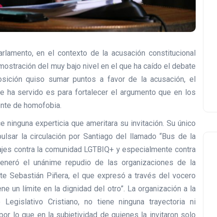
rlamento, en el contexto de la acusación constitucional
ostración del muy bajo nivel en el que ha caído el debate
osición quiso sumar puntos a favor de la acusación, el
ue ha servido es para fortalecer el argumento que en los
ente de homofobia.
e ninguna experticia que ameritara su invitación. Su único
lsar la circulación por Santiago del llamado “Bus de la
ajes contra la comunidad LGTBIQ+ y especialmente contra
eneró el unánime repudio de las organizaciones de la
te Sebastián Piñera, el que expresó a través del vocero
ne un límite en la dignidad del otro”. La organización a la
Legislativo Cristiano, no tiene ninguna trayectoria ni
 por lo que en la subjetividad de quienes la invitaron solo