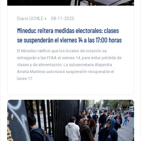
Diario UCHILE
08-11-2025
Mineduc reitera medidas electorales: clases
se suspenderán el viernes 14 a las 17:00 horas
El Mineduc ratificó que los locales de votación se
entregarán a las FFAA el viernes 14, para evitar pérdida de
clases y de alimentación. La subsecretaria Alejandra
Arratia Martínez autorizará suspensión recuperable el
lunes 17.