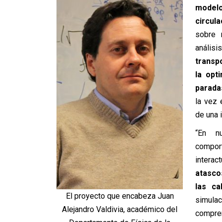
modelo
circula
sobre 
análisi
transp
la opt
parada
la vez 
de una 
“En nu
compor
interac
atasco
las ca
El proyecto que encabeza Juan
simulac
Alejandro Valdivia, académico del
compren