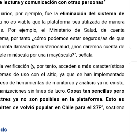
e lectura y comunicación con otras personas
”.
arios, por ejemplo, fue la
eliminación del sistema de
Ya no es viable que la plataforma sea utilizada de manera
nes. Por ejemplo, el Ministerio de Salud, de cuenta
istema, por tanto ¿cómo podemos estar seguros/as de que
 cuenta llamada @ministeriosaIud, ¿nos daremos cuenta de
ele minúscula por una i mayúscula?”, señala.
a verificación (y, por tanto, acceden a más características
lemas de uso con el sitio, ya que se han implementado
cceso de herramientas de monitoreo y análisis ya no existe,
anizaciones sin fines de lucro.
Cosas tan sencillas pero
stres ya no son posibles en la plataforma. Esto es
tter se volvió popular en Chile para el 27F
”, sostiene
ads