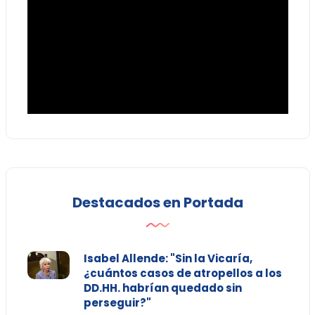
Destacados en Portada
Isabel Allende: "Sin la Vicaría,
¿cuántos casos de atropellos a los
DD.HH. habrían quedado sin
perseguir?"