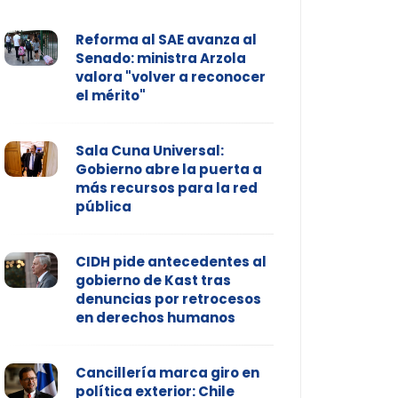
Reforma al SAE avanza al
Senado: ministra Arzola
valora "volver a reconocer
el mérito"
Sala Cuna Universal:
Gobierno abre la puerta a
más recursos para la red
pública
CIDH pide antecedentes al
gobierno de Kast tras
denuncias por retrocesos
en derechos humanos
Cancillería marca giro en
política exterior: Chile