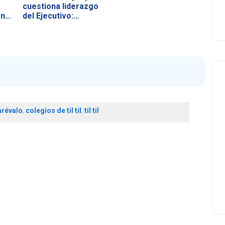
cuestiona liderazgo
ón…
del Ejecutivo:…
arévalo
,
colegios de til til
,
til til