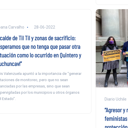
ana Carvalho
28-06-2022
calde de Til Til y zonas de sacrificio:
Esperamos que no tenga que pasar otra
ituación como lo ocurrido en Quintero y
uchuncaví”
is Valenzuela apuntó a la importancia de “generar
taciones de monitoreo, pero que no sean
nanciadas por las empresas, sino que sean
pervigiladas por los municipios u otros órganos
l Estado”.
Diario Uchile
“Agresor y 
feministas
protección 