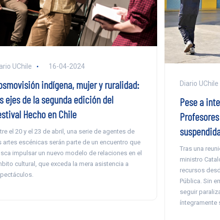
ario UChile
16-04-2024
osmovisión indígena, mujer y ruralidad:
Diario UChile
s ejes de la segunda edición del
Pese a int
estival Hecho en Chile
Profesores 
suspendida
tre el 20 y el 23 de abril, una serie de agentes de
s artes escénicas serán parte de un encuentro que
Tras una reuni
sca impulsar un nuevo modelo de relaciones en el
ministro Cata
bito cultural, que exceda la mera asistencia a
recursos desd
pectáculos.
Pública. Sin 
seguir parali
íntegramente 