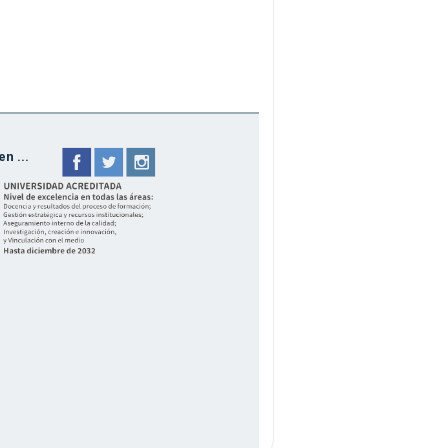
n ...