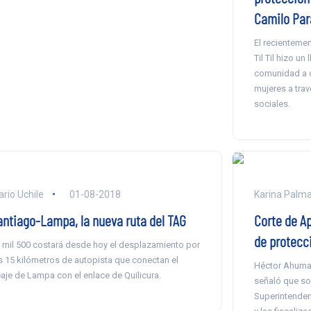
Camilo Par
El recienteme
Til Til hizo un
comunidad a c
mujeres a tra
sociales.
ario Uchile
01-08-2018
Karina Palm
antiago-Lampa, la nueva ruta del TAG
Corte de A
de protecc
 mil 500 costará desde hoy el desplazamiento por
s 15 kilómetros de autopista que conectan el
Héctor Ahumada
aje de Lampa con el enlace de Quilicura.
señaló que sol
Superintenden