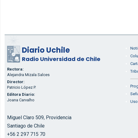
Diario Uchile
Noti
Col
Radio Universidad de Chile
Cart
Rectora:
Trib
Alejandra Mizala Salces
Director:
Prog
Patricio López P.
Seña
Editora Diario:
Joana Carvalho
Uso
Miguel Claro 509, Providencia
Santiago de Chile
+56 2 297 715 70