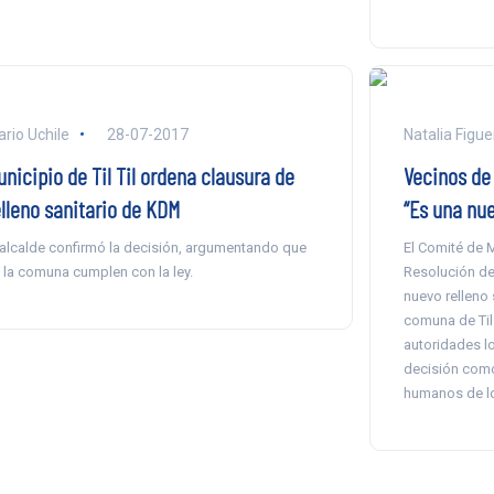
ario Uchile
28-07-2017
Natalia Figu
nicipio de Til Til ordena clausura de
Vecinos de T
elleno sanitario de KDM
“Es una nu
 alcalde confirmó la decisión, argumentando que
El Comité de 
 la comuna cumplen con la ley.
Resolución de
nuevo relleno s
comuna de Til 
autoridades lo
decisión como
humanos de lo