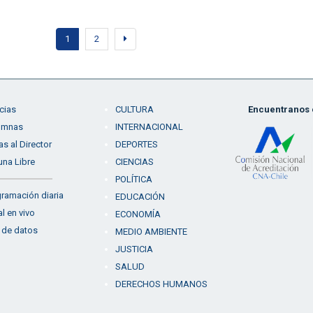
1
2
cias
CULTURA
Encuentranos e
umnas
INTERNACIONAL
as al Director
DEPORTES
una Libre
CIENCIAS
POLÍTICA
ramación diaria
EDUCACIÓN
l en vivo
ECONOMÍA
 de datos
MEDIO AMBIENTE
JUSTICIA
SALUD
DERECHOS HUMANOS