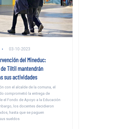
03-10-2023
ervención del Mineduc:
de Tiltil mantendrán
s sus actividades
ón con el alcalde de la comuna, el
ldo comprometió la entrega de
e el Fondo de Apoyo a la Educación
embargo, los docentes decidieron
zados, hasta que se paguen
sus sueldos