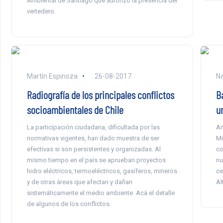
Ambiental de Santiago que autorizó la presencia del
vertedero.
Martín Espinoza
26-08-2017
Na
Radiografía de los principales conflictos
B
socioambientales de Chile
u
La participación ciudadana, dificultada por las
Am
normativas vigentes, han dado muestra de ser
Mi
efectivas si son persistentes y organizadas. Al
co
mismo tiempo en el país se aprueban proyectos
nu
hidro eléctricos, termoeléctricos, gasíferos, mineros
ce
y de otras áreas que afectan y dañan
Alt
sistemáticamente el medio ambiente. Acá el detalle
de algunos de los conflictos.