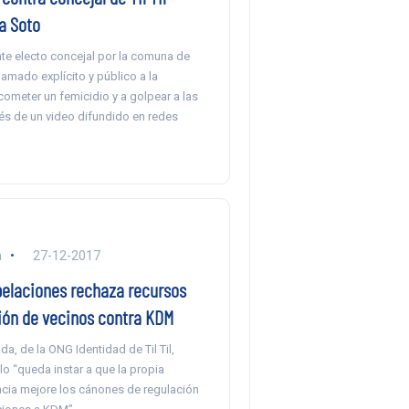
a Soto
nte electo concejal por la comuna de
 llamado explícito y público a la
ometer un femicidio y a golpear a las
vés de un video difundido en redes
a
27-12-2017
pelaciones rechaza recursos
ión de vecinos contra KDM
, de la ONG Identidad de Til Til,
o “queda instar a que la propia
cia mejore los cánones de regulación