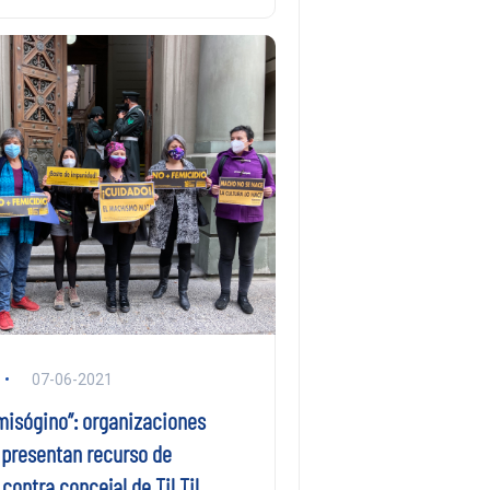
07-06-2021
misógino”: organizaciones
 presentan recurso de
contra concejal de Til Til