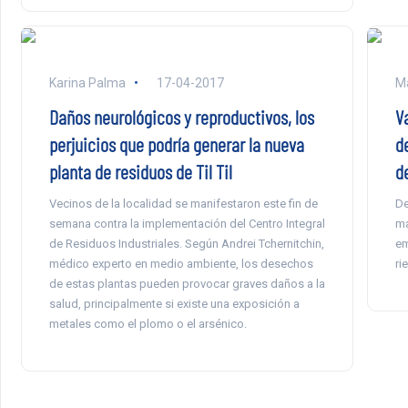
Karina Palma
17-04-2017
Ma
Daños neurológicos y reproductivos, los
V
perjuicios que podría generar la nueva
d
planta de residuos de Til Til
d
Vecinos de la localidad se manifestaron este fin de
De
semana contra la implementación del Centro Integral
ma
de Residuos Industriales. Según Andrei Tchernitchin,
em
médico experto en medio ambiente, los desechos
ri
de estas plantas pueden provocar graves daños a la
salud, principalmente si existe una exposición a
metales como el plomo o el arsénico.