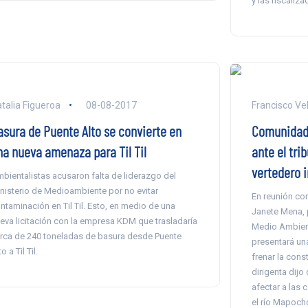
y las fiscaliz
talia Figueroa
08-08-2017
Francisco Ve
asura de Puente Alto se convierte en
Comunidad 
na nueva amenaza para Til Til
ante el tri
vertedero i
bientalistas acusaron falta de liderazgo del
nisterio de Medioambiente por no evitar
En reunión co
ntaminación en Til Til. Esto, en medio de una
Janete Mena, 
eva licitación con la empresa KDM que trasladaría
Medio Ambien
rca de 240 toneladas de basura desde Puente
presentará un
o a Til Til.
frenar la cons
dirigenta dijo
afectar a las
el río Mapoch