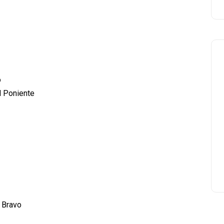
o
l Poniente
 Bravo