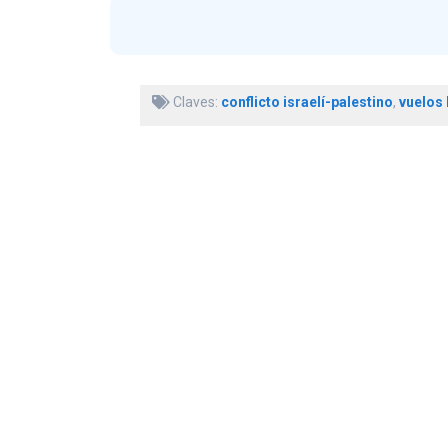
Claves:
conflicto israelí-palestino
,
vuelos