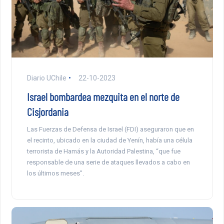
Diario UChile
22-10-2023
Israel bombardea mezquita en el norte de
Cisjordania
Las Fuerzas de Defensa de Israel (FDI) aseguraron que en
el recinto, ubicado en la ciudad de Yenín, había una célula
terrorista de Hamás y la Autoridad Palestina, “que fue
responsable de una serie de ataques llevados a cabo en
los últimos meses”.