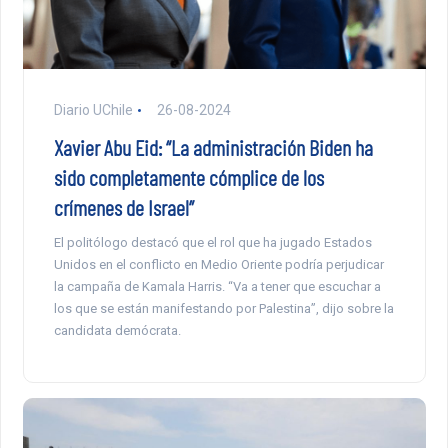
Diario UChile
26-08-2024
Xavier Abu Eid: “La administración Biden ha
sido completamente cómplice de los
crímenes de Israel”
El politólogo destacó que el rol que ha jugado Estados
Unidos en el conflicto en Medio Oriente podría perjudicar
la campaña de Kamala Harris. “Va a tener que escuchar a
los que se están manifestando por Palestina”, dijo sobre la
candidata demócrata.