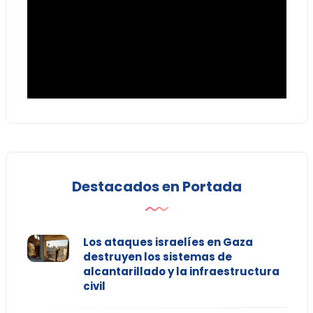
Destacados en Portada
Los ataques israelíes en Gaza
destruyen los sistemas de
alcantarillado y la infraestructura
civil