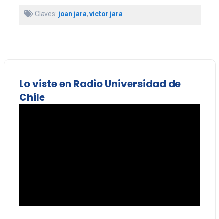
Claves:
joan jara
,
victor jara
Lo viste en Radio Universidad de
Chile