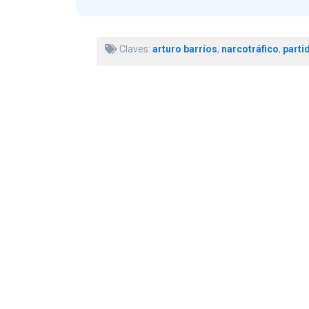
Claves:
arturo barríos
,
narcotráfico
,
parti