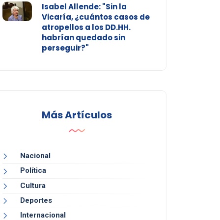
Isabel Allende: "Sin la
Vicaría, ¿cuántos casos de
atropellos a los DD.HH.
habrían quedado sin
perseguir?"
Más Artículos
Nacional
Política
Cultura
Deportes
Internacional