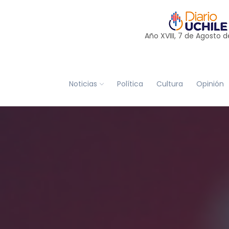
Año XVIII, 7 de
Agosto
d
Noticias
Política
Cultura
Opinión