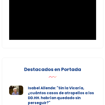
Destacados en Portada
Isabel Allende: "Sin la Vicaría,
¿cuántos casos de atropellos a los
DD.HH. habrían quedado sin
perseguir?"