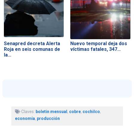
Senapred decreta Alerta
Nuevo temporal deja dos
Roja en seis comunas de
víctimas fatales, 347…
la…
Claves:
boletin mensual
,
cobre
,
cochilco
,
economía
,
producción