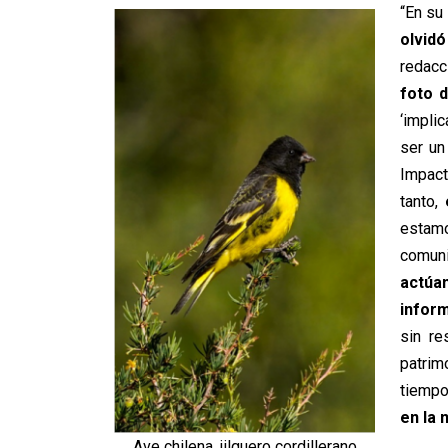
“En su
olvid
redacc
foto 
‘impli
ser un
Impact
tanto,
estam
comun
actúa
infor
sin re
patrim
tiemp
en la 
Ave chilena, jilguero cordillerano