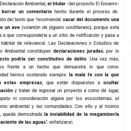
 Declaración Ambiental,
el titular
-del proyecto El Encierro-
ó borrar un comentario
hecho durante el proceso de
ión del texto que ‘recomienda’
sacar del documento una
de un ave
(volantón de jilguero cordillerano), porque esta
ca a que correspondería a un sitio de nidificación y pasa a
 hábitat de relevancia’. Las Declaraciones o Estudios de
o Ambiental constituyen
declaraciones juradas
; por lo
esto podría ser constitutivo de delito
. Una vez más,
os frente a un hecho que demuestra lo que como
idad hemos sostenido siempre:
la mala fe con la que
n estas empresas
, que están dispuestas a
ocultar
mación
y tratan de ingresar un proyecto a como dé lugar,
speto ni consideración alguna por los ecosistemas, el
onio ambiental y las comunidades. Con ello y al mismo
o, queda demostrada
la inviabilidad de la megaminería
naciente de las aguas
“, enfatizaron.