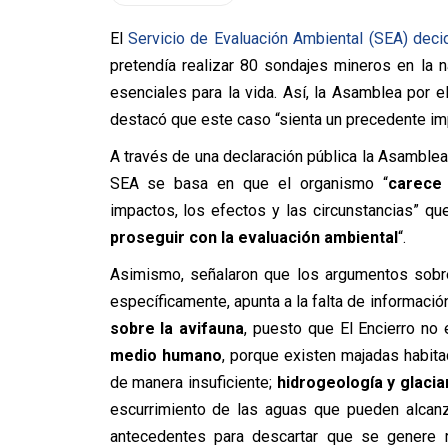
El
Servicio de Evaluación Ambiental (SEA) dec
pretendía realizar 80 sondajes mineros en la 
esenciales para la vida. Así, la Asamblea por 
destacó que este caso “sienta un precedente impor
A través de una declaración pública la Asamblea
SEA se basa en que el organismo “
carece 
impactos, los efectos y las circunstancias” qu
proseguir con la evaluación ambiental
“.
Asimismo, señalaron que los argumentos sobre
específicamente, apunta a la falta de informaci
sobre la avifauna
, puesto que El Encierro no e
m
edio humano
, porque existen majadas habit
de manera insuficiente;
h
idrogeología y glacia
escurrimiento de las aguas que pueden alcanz
antecedentes para descartar que se genere 