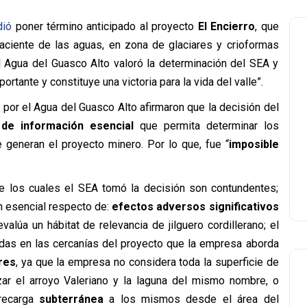
idió
poner término anticipado al proyecto
El Encierro
, que
naciente de las aguas, en zona de glaciares y crioformas
el Agua del Guasco Alto valoró la determinación del SEA y
tante y constituye una victoria para la vida del valle”.
 por el Agua del Guasco Alto afirmaron que la decisión del
de información esencial
que permita determinar los
e generan el proyecto minero. Por lo que, fue “
imposible
 los cuales el SEA tomó la decisión son contundentes;
ón esencial respecto de:
e
fectos adversos significativos
valúa un hábitat de relevancia de jilguero cordillerano; el
adas en las cercanías del proyecto que la empresa aborda
res
, ya que la empresa no considera toda la superficie de
ar el arroyo Valeriano y la laguna del mismo nombre, o
recarga
subterránea
a los mismos desde el área del