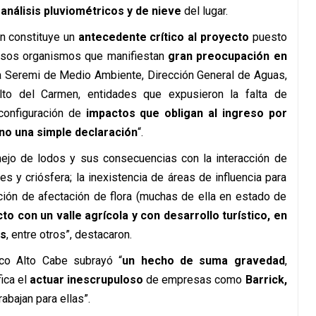
a
a
nálisis pluviométricos y de nieve
del lugar.
ón constituye un
antecedente crítico al proyecto
puesto
ersos organismos que manifiestan
gran preocupación en
a Seremi de Medio Ambiente, Dirección General de Aguas,
to del Carmen, entidades que expusieron la falta de
 configuración de
impactos que obligan al ingreso por
no una simple declaración
“.
nejo de lodos y sus consecuencias con la interacción de
es y criósfera; la inexistencia de áreas de influencia para
ción de afectación de flora (muchas de ella en estado de
cto con un valle agrícola y con desarrollo turístico, en
as
, entre otros”, destacaron.
co Alto Cabe subrayó “
un hecho de suma gravedad
,
ica el
actuar inescrupuloso
de empresas como
Barrick,
abajan para ellas”.