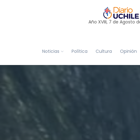
Año XVIII, 7 de
Agosto
d
Noticias
Política
Cultura
Opinión