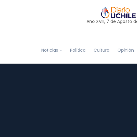
Año XVIII, 7 de
Agosto
d
Noticias
Política
Cultura
Opinión