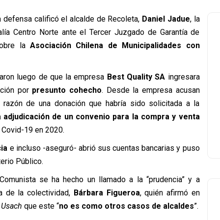
 defensa calificó el alcalde de Recoleta,
Daniel Jadue
, la
calía Centro Norte ante el Tercer Juzgado de Garantía de
sobre la
Asociación Chilena de Municipalidades con
zaron luego de que la empresa
Best Quality
SA
ingresara
ación por
presunto cohecho
. Desde la empresa acusan
 razón de una donación que habría sido solicitada a la
 adjudicación de un convenio para la compra y venta
l Covid-19 en 2020.
cia
e incluso -aseguró- abrió sus cuentas bancarias y puso
erio Público.
o Comunista se ha hecho un llamado a la “prudencia” y a
a de la colectividad,
Bárbara Figueroa
, quién afirmó en
o Usach
que este “
no es como otros casos de alcaldes
”.