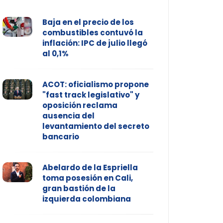
Baja en el precio de los
combustibles contuvó la
inflación: IPC de julio llegó
al 0,1%
ACOT: oficialismo propone
"fast track legislativo" y
oposición reclama
ausencia del
levantamiento del secreto
bancario
Abelardo de la Espriella
toma posesión en Cali,
gran bastión de la
izquierda colombiana