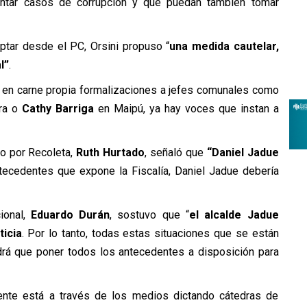
ntar casos de corrupción y que puedan también tomar
tar desde el PC, Orsini propuso “
una medida cautelar,
l”
.
o en carne propia formalizaciones a jefes comunales como
ra o
Cathy Barriga
en Maipú, ya hay voces que instan a
no por Recoleta,
Ruth Hurtado
, señaló que
“Daniel Jadue
ntecedentes que expone la Fiscalía, Daniel Jadue debería
ional,
Eduardo Durán
, sostuvo que “
el alcalde Jadue
ticia
. Por lo tanto, todas estas situaciones que se están
ndrá que poner todos los antecedentes a disposición para
nte está a través de los medios dictando cátedras de