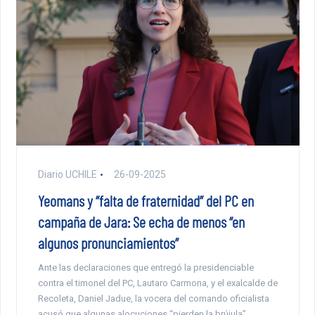
Diario UCHILE
26-09-2025
Yeomans y “falta de fraternidad” del PC en
campaña de Jara: Se echa de menos “en
algunos pronunciamientos”
Ante las declaraciones que entregó la presidenciable
contra el timonel del PC, Lautaro Carmona, y el exalcalde de
Recoleta, Daniel Jadue, la vocera del comando oficialista
acusó que algunas alocuciones “pierden la brújula”.