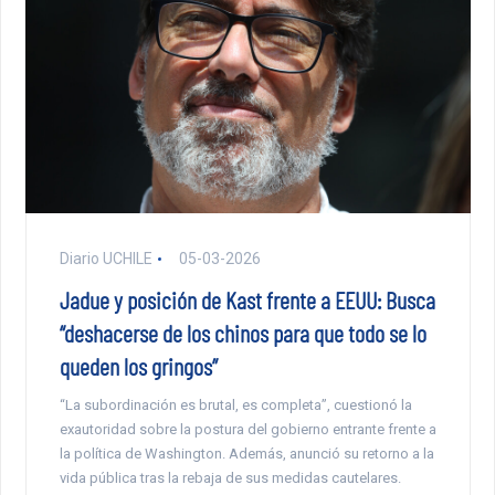
Diario UCHILE
05-03-2026
Jadue y posición de Kast frente a EEUU: Busca
“deshacerse de los chinos para que todo se lo
queden los gringos”
“La subordinación es brutal, es completa”, cuestionó la
exautoridad sobre la postura del gobierno entrante frente a
la política de Washington. Además, anunció su retorno a la
vida pública tras la rebaja de sus medidas cautelares.