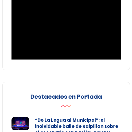
Destacados en Portada
“De La Legua al Municipal”: el
inolvidable baile de Raipillan sobre