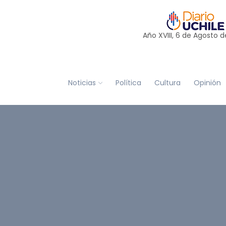
Año XVIII, 6 de
Agosto
d
Noticias
Política
Cultura
Opinión