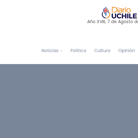
Año XVIII, 7 de
Agosto
d
Noticias
Política
Cultura
Opinión