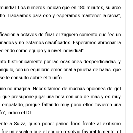
e mundial. Los números indican que en 180 minutos, su arco
echo. Trabajamos para eso y esperamos mantener la racha”,
ficación a octavos de final, el zaguero comentó que “es un
anados y no estamos clasificados. Esperamos abrochar la
ciendo como equipo y a nivel individual”.
entó histriónicamente por las ocasiones desperdiciadas, y
nquilo, con un equilibrio emocional a prueba de balas, que
e le consultó sobre el triunfo.
e uno no imagina. Necesitamos de muchas opciones de gol
aja que presupone jugar una hora con uno de más y es muy
do empatado, porque faltando muy poco ellos tuvieron una
o”, indicó el DT.
nte a Suiza, quiso poner paños fríos frente al exitismo
a fue un escalón que el equipo resolvió favorablemente, el