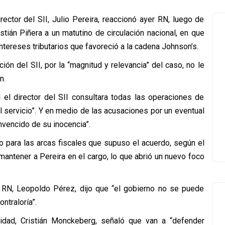
ector del SII, Julio Pereira, reaccionó ayer RN, luego de
tián Piñera a un matutino de circulación nacional, en que
tereses tributarios que favoreció a la cadena Johnson’s.
ión del SII, por la “magnitud y relevancia” del caso, no le
n.
i el director del SII consultara todas las operaciones de
el servicio”. Y en medio de las acusaciones por un eventual
nvencido de su inocencia”.
io para las arcas fiscales que supuso el acuerdo, según el
mantener a Pereira en el cargo, lo que abrió un nuevo foco
s RN, Leopoldo Pérez, dijo que “el gobierno no se puede
ntraloría”.
vidad, Cristián Monckeberg, señaló que van a “defender