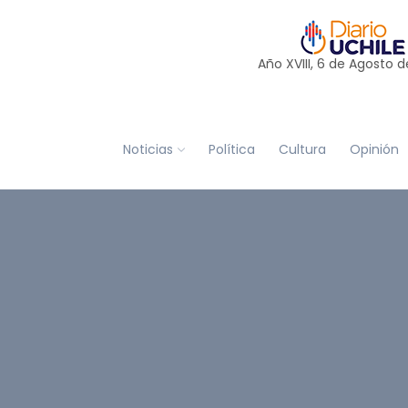
Año XVIII, 6 de
Agosto
d
Noticias
Política
Cultura
Opinión