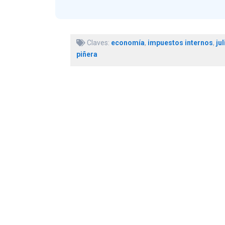
Claves:
economía
,
impuestos internos
,
jul
piñera