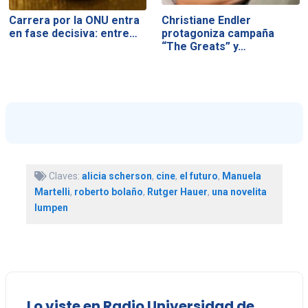
Carrera por la ONU entra
Christiane Endler
en fase decisiva: entre…
protagoniza campaña
“The Greats” y…
Claves:
alicia scherson
,
cine
,
el futuro
,
Manuela
Martelli
,
roberto bolaño
,
Rutger Hauer
,
una novelita
lumpen
Lo viste en Radio Universidad de