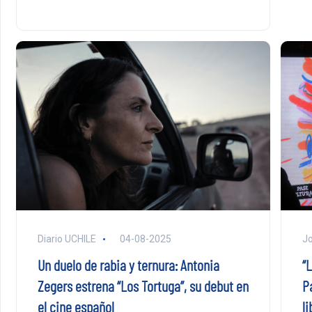
Diario UCHILE
04-08-2025
Jo
Un duelo de rabia y ternura: Antonia
“
Zegers estrena “Los Tortuga”, su debut en
P
el cine español
li