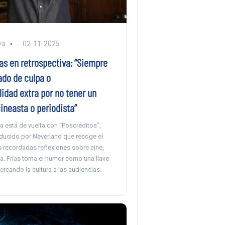
ya
02-11-2025
as en retrospectiva: “Siempre
ado de culpa o
idad extra por no tener un
ineasta o periodista”
a está de vuelta con “Poscréditos”,
ucido por Neverland que recoge el
s recordadas reflexiones sobre cine,
a. Frías toma el humor como una llave
ercando la cultura a las audiencias.