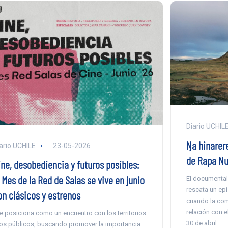
Diario UCHIL
Ŋa hinarere
ario UCHILE
23-05-2026
de Rapa Nui
ine, desobediencia y futuros posibles:
 Mes de la Red de Salas se vive en junio
El documental
rescata un epis
on clásicos y estrenos
cuando la com
relación con el
e posiciona como un encuentro con los territorios
30 de abril.
los públicos, buscando promover la importancia