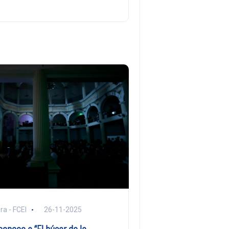
ra - FCEI
26-11-2025
onoce a “El húsar de la