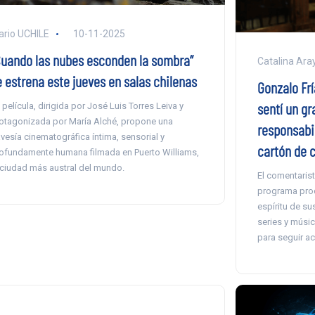
ario UCHILE
10-11-2025
Cuando las nubes esconden la sombra”
Catalina Ara
e estrena este jueves en salas chilenas
Gonzalo Frí
sentí un gr
 película, dirigida por José Luis Torres Leiva y
otagonizada por María Alché, propone una
responsabil
avesía cinematográfica íntima, sensorial y
cartón de c
ofundamente humana filmada en Puerto Williams,
 ciudad más austral del mundo.
El comentarist
programa prod
espíritu de su
series y músic
para seguir ac