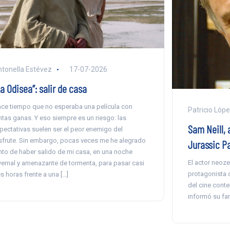
tonella Estévez
17-07-2026
a Odisea”: salir de casa
ce tiempo que no esperaba una película con
Patricio Lóp
ntas ganas. Y eso siempre es un riesgo: las
Sam Neill,
pectativas suelen ser el peor enemigo del
sfrute. Sin embargo, pocas veces me he alegrado
Jurassic Pa
nto de haber salido de mi casa, en una noche
El actor neoze
vernal y amenazante de tormenta, para pasar casi
protagonista d
es horas frente a una […]
del cine cont
informó su fam