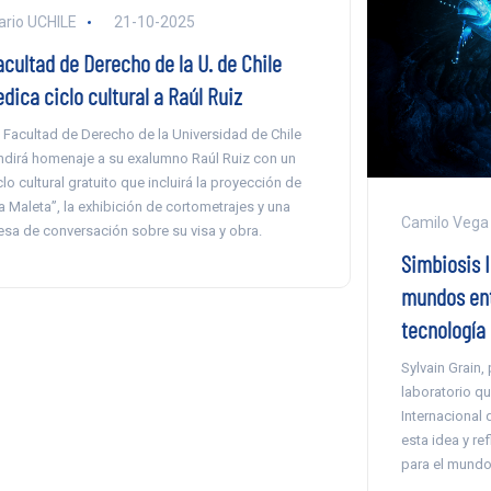
ario UCHILE
21-10-2025
acultad de Derecho de la U. de Chile
dica ciclo cultural a Raúl Ruiz
 Facultad de Derecho de la Universidad de Chile
ndirá homenaje a su exalumno Raúl Ruiz con un
clo cultural gratuito que incluirá la proyección de
a Maleta”, la exhibición de cortometrajes y una
Camilo Vega
sa de conversación sobre su visa y obra.
Simbiosis I
mundos entr
tecnología
Sylvain Grain,
laboratorio que
Internacional 
esta idea y re
para el mundo