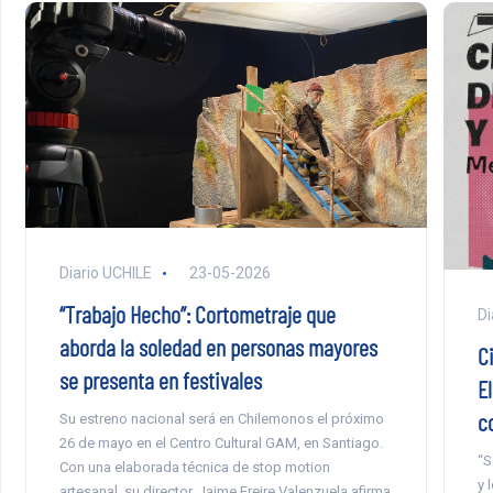
Diario UCHILE
23-05-2026
“Trabajo Hecho”: Cortometraje que
Di
aborda la soledad en personas mayores
C
se presenta en festivales
El
c
Su estreno nacional será en Chilemonos el próximo
26 de mayo en el Centro Cultural GAM, en Santiago.
“S
Con una elaborada técnica de stop motion
y 
artesanal, su director, Jaime Freire Valenzuela afirma