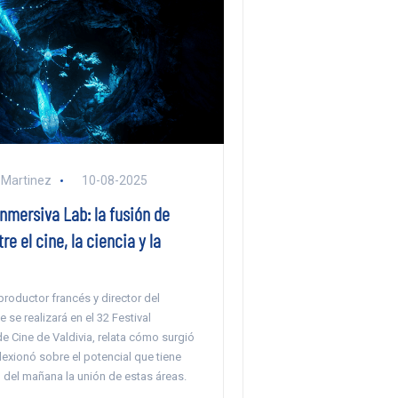
 Martinez
10-08-2025
nmersiva Lab: la fusión de
e el cine, la ciencia y la
 productor francés y director del
 se realizará en el 32 Festival
de Cine de Valdivia, relata cómo surgió
flexionó sobre el potencial que tiene
 del mañana la unión de estas áreas.