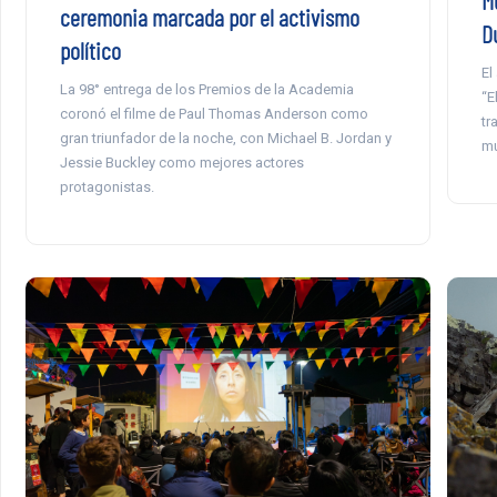
ceremonia marcada por el activismo
Du
político
El
La 98° entrega de los Premios de la Academia
“E
coronó el filme de Paul Thomas Anderson como
tr
gran triunfador de la noche, con Michael B. Jordan y
mú
Jessie Buckley como mejores actores
protagonistas.