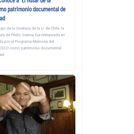
mo patrimonio documental de
ad
ajo de la Cineteca de la U. de Chile, la
cula de Pedro Sienna fue restaurada en
da por el Programa Memoria del
SCO como patrimonio documental
ad.