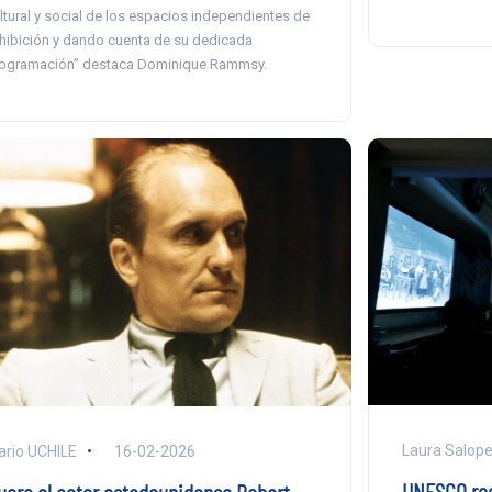
ltural y social de los espacios independientes de
hibición y dando cuenta de su dedicada
ogramación” destaca Dominique Rammsy.
Laura Salope
ario UCHILE
16-02-2026
UNESCO rec
uere el actor estadounidense Robert