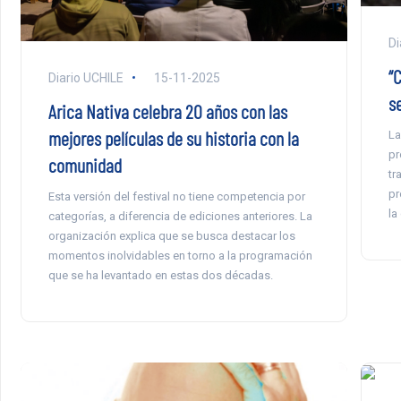
Di
“
Diario UCHILE
15-11-2025
s
Arica Nativa celebra 20 años con las
mejores películas de su historia con la
La
pr
comunidad
tr
pr
Esta versión del festival no tiene competencia por
la
categorías, a diferencia de ediciones anteriores. La
organización explica que se busca destacar los
momentos inolvidables en torno a la programación
que se ha levantado en estas dos décadas.