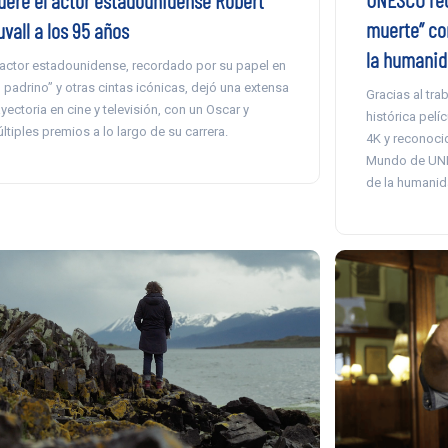
muerte” co
vall a los 95 años
la humanid
 actor estadounidense, recordado por su papel en
l padrino” y otras cintas icónicas, dejó una extensa
Gracias al trab
ayectoria en cine y televisión, con un Oscar y
histórica pelí
ltiples premios a lo largo de su carrera.
4K y reconoci
Mundo de UNE
de la humanid