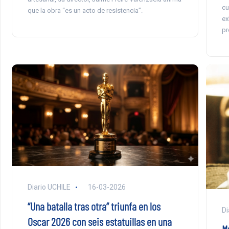
cu
que la obra “es un acto de resistencia”.
ex
pr
Diario UCHILE
16-03-2026
“Una batalla tras otra” triunfa en los
Di
Oscar 2026 con seis estatuillas en una
M