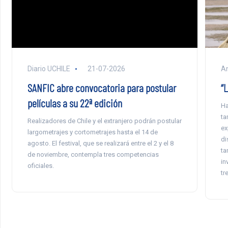
Diario UCHILE
21-07-2026
An
SANFIC abre convocatoria para postular
“L
películas a su 22ª edición
Ha
ta
Realizadores de Chile y el extranjero podrán postular
ex
largometrajes y cortometrajes hasta el 14 de
di
agosto. El festival, que se realizará entre el 2 y el 8
ta
de noviembre, contempla tres competencias
in
oficiales.
tr