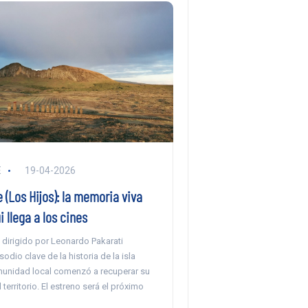
E
19-04-2026
 (Los Hijos): la memoria viva
 llega a los cines
 dirigido por Leonardo Pakarati
odio clave de la historia de la isla
unidad local comenzó a recuperar su
 territorio. El estreno será el próximo