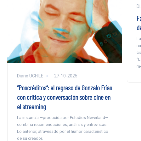
Di
F
de
La
re
ci
“L
me
Diario UCHILE
27-10-2025
“Poscréditos”: el regreso de Gonzalo Frías
con crítica y conversación sobre cine en
el streaming
La instancia —producida por Estudios Neverland—
combina recomendaciones, análisis y entrevistas.
Lo anterior, atravesado por el humor característico
de su creador.