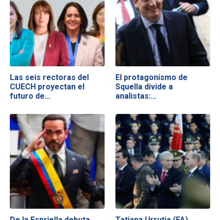
Las seis rectoras del
El protagonismo de
CUECH proyectan el
Squella divide a
futuro de…
analistas:…
De la Espriella debuta
Tatiana Urrutia (FA)