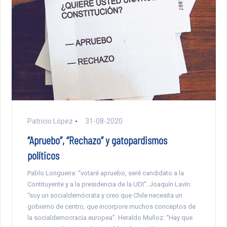
Patricio López
31-08-2020
“Apruebo”, “Rechazo” y gatopardismos
políticos
Pablo Longueira: “votaré apruebo, seré candidato a la
Contituyente y a la presidencia de la UDI”. Joaquín Lavín:
“soy un socialdemócrata y creo que Chile necesita un
gobierno de centro, que incorpore muchos conceptos de
la socialdemocracia europea”. Heraldo Muñoz: “Hay que