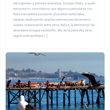
del ingeniero y activista ambiental, Gonzalo Prieto, a quien
entonces no conocíamos, que algunos particulares con
fines mercantiles buscando plusvalías territoriales,
estaban destruyendo amplias extensiones de terrenos
rurales, ocasionando entre otros daños, la eliminación de
abundante bosque esclerófilo, ello en la parte alta de la
región metropolitana […]