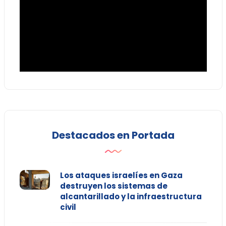
Destacados en Portada
Los ataques israelíes en Gaza
destruyen los sistemas de
alcantarillado y la infraestructura
civil