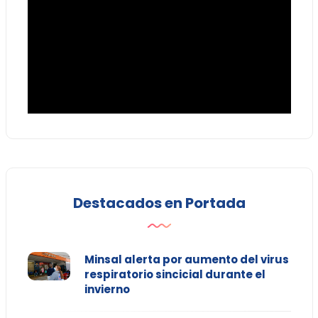
Destacados en Portada
Minsal alerta por aumento del virus
respiratorio sincicial durante el
invierno