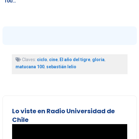
100…
Claves:
ciclo
,
cine
,
El año del tigre
,
gloria
,
matucana 100
,
sebastián lelio
Lo viste en Radio Universidad de
Chile