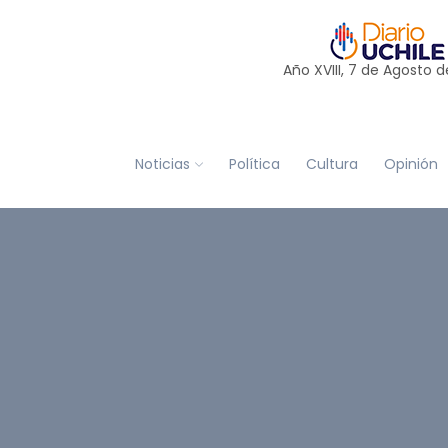
Año XVIII, 7 de
Agosto
d
Noticias
Política
Cultura
Opinión