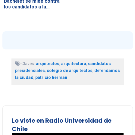
Bachelet se mide contra
los candidatos a la…
Claves:
arquitectos
,
arquitectura
,
candidatos
presidenciales
,
colegio de arquitectos
,
defendamos
la ciudad
,
patricio herman
Lo viste en Radio Universidad de
Chile