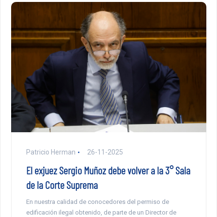
Patricio Herman
26-11-2025
El exjuez Sergio Muñoz debe volver a la 3° Sala
de la Corte Suprema
En nuestra calidad de conocedores del permiso de
edificación ilegal obtenido, de parte de un Director de