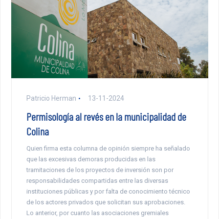
Patricio Herman
13-11-2024
Permisología al revés en la municipalidad de
Colina
Quien firma esta columna de opinión siempre ha señalado
que las excesivas demoras producidas en las
tramitaciones de los proyectos de inversión son por
responsabilidades compartidas entre las diversas
instituciones públicas y por falta de conocimiento técnico
de los actores privados que solicitan sus aprobaciones.
Lo anterior, por cuanto las asociaciones gremiales