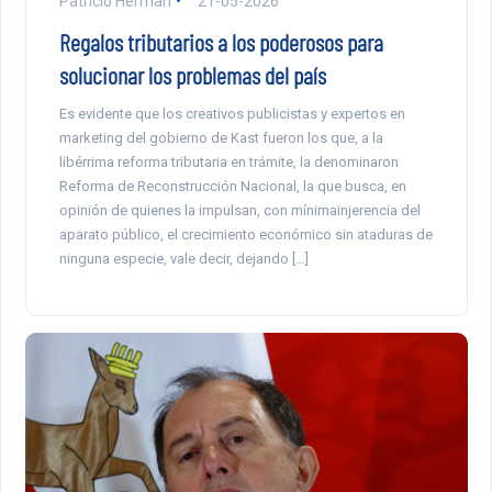
Patricio Herman
21-05-2026
Regalos tributarios a los poderosos para
solucionar los problemas del país
Es evidente que los creativos publicistas y expertos en
marketing del gobierno de Kast fueron los que, a la
libérrima reforma tributaria en trámite, la denominaron
Reforma de Reconstrucción Nacional, la que busca, en
opinión de quienes la impulsan, con mínimainjerencia del
aparato público, el crecimiento económico sin ataduras de
ninguna especie, vale decir, dejando […]