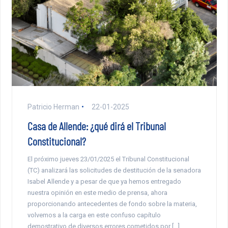
Patricio Herman
22-01-2025
Casa de Allende: ¿qué dirá el Tribunal
Constitucional?
El próximo jueves 23/01/2025 el Tribunal Constitucional
(TC) analizará las solicitudes de destitución de la senadora
Isabel Allende y a pesar de que ya hemos entregado
nuestra opinión en este medio de prensa, ahora
proporcionando antecedentes de fondo sobre la materia,
volvemos a la carga en este confuso capítulo
demostrativo de diversos errores cometidos por […]