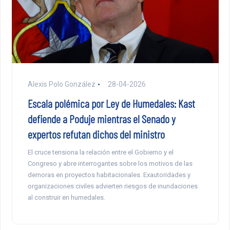
Alexis Polo González
28-04-2026
Escala polémica por Ley de Humedales: Kast
defiende a Poduje mientras el Senado y
expertos refutan dichos del ministro
El cruce tensiona la relación entre el Gobierno y el
Congreso y abre interrogantes sobre los motivos de las
demoras en proyectos habitacionales. Exautoridades y
organizaciones civiles advierten riesgos de inundaciones
al construir en humedales.