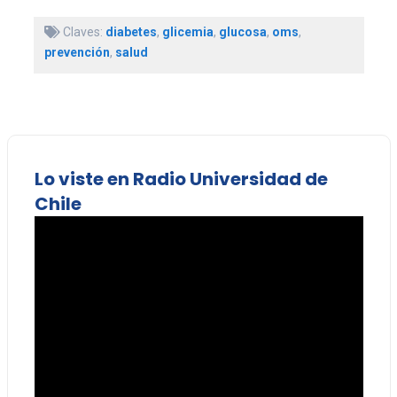
Claves:
diabetes
,
glicemia
,
glucosa
,
oms
,
prevención
,
salud
Lo viste en Radio Universidad de
Chile