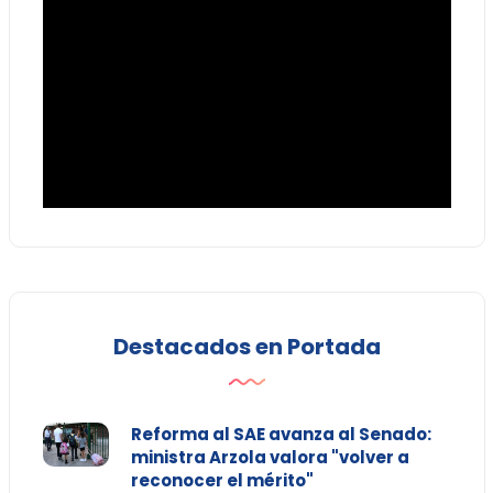
Destacados en Portada
Reforma al SAE avanza al Senado:
ministra Arzola valora "volver a
reconocer el mérito"