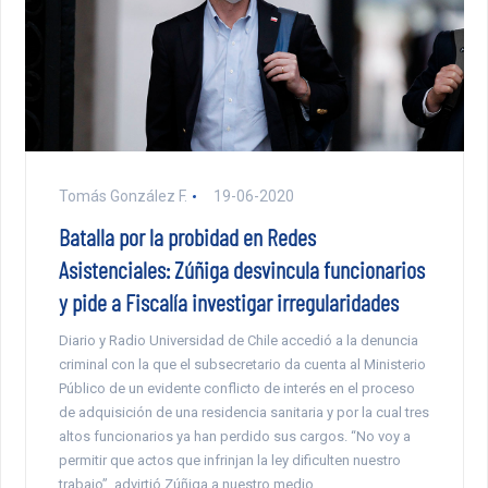
Tomás González F.
19-06-2020
Batalla por la probidad en Redes
Asistenciales: Zúñiga desvincula funcionarios
y pide a Fiscalía investigar irregularidades
Diario y Radio Universidad de Chile accedió a la denuncia
criminal con la que el subsecretario da cuenta al Ministerio
Público de un evidente conflicto de interés en el proceso
de adquisición de una residencia sanitaria y por la cual tres
altos funcionarios ya han perdido sus cargos. “No voy a
permitir que actos que infrinjan la ley dificulten nuestro
trabajo”, advirtió Zúñiga a nuestro medio.