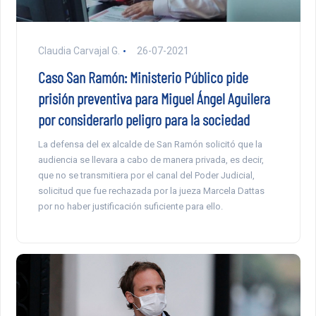
Claudia Carvajal G.
26-07-2021
Caso San Ramón: Ministerio Público pide
prisión preventiva para Miguel Ángel Aguilera
por considerarlo peligro para la sociedad
La defensa del ex alcalde de San Ramón solicitó que la
audiencia se llevara a cabo de manera privada, es decir,
que no se transmitiera por el canal del Poder Judicial,
solicitud que fue rechazada por la jueza Marcela Dattas
por no haber justificación suficiente para ello.