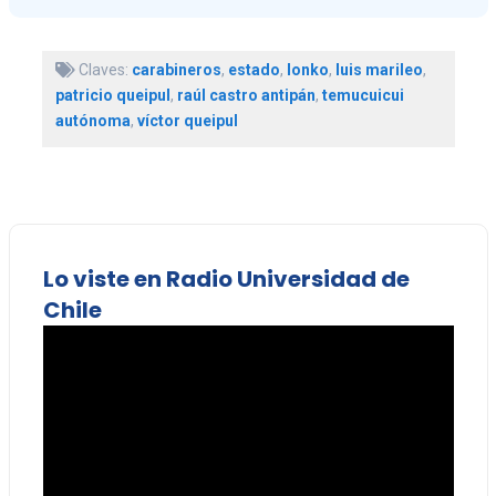
Claves:
carabineros
,
estado
,
lonko
,
luis marileo
,
patricio queipul
,
raúl castro antipán
,
temucuicui
autónoma
,
víctor queipul
Lo viste en Radio Universidad de
Chile