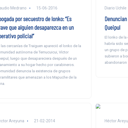
audio Medrano
15-06-2016
Diario Uchile
bogada por secuestro de lonko: “Es
Denuncian 
rave que alguien desaparezca en un
Queipul
erativo policial”
El lonko de l
habría sido s
 las cercanías de Traiguen apareció el lonko de la
un grupo de p
munidad autónoma de Temucuicui, Víctor
subieron a bo
eipul, luego que desapareciera después de un
abandonaron e
lanamiento a su hogar hecho por carabineros.
munidad denuncia la existencia de grupos
ramilitares que amenazan a los Mapuche de la
na.
ctor Areyuna
21-02-2014
Héctor Areyu