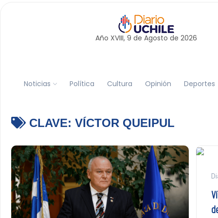
Año XVIII, 9 de
Agosto
de 2026
Noticias
Política
Cultura
Opinión
Deportes
CLAVE:
VÍCTOR QUEIPUL
Di
V
d