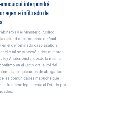
emucuicui interpondrá
r agente infiltrado de
s
abineros y el Ministerio Público
la calidad de informante de Raúl
n en el denominado caso asalto al
por el cual se procesó a dos menores
a ley Antiterrorista, desde la misma
confirmó en el juicio oral el rol del
onfirma las inquietudes de abogados
 de las comunidades mapuche que
 enfrentarse legalmente al Estado por
ridades.