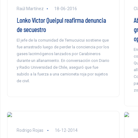
Raúl Martínez
18-06-2016
Cl
Lonko Víctor Queipul reafirma denuncia
A
de secuestro
g
op
El jefe de la comunidad de Temucuicui sostiene que
fue arrastrado luego de perder la conciencia por los
En
gases lacrimógenos lanzados por Carabineros
co
durante un allanamiento. En conversación con Diario
Qu
y Radio Universidad de Chile, aseguró que fue
al
subido a la fuerza a una camioneta roja por sujetos
Co
de civil.
pa
zo
Rodrigo Rojas
16-12-2014
Hé