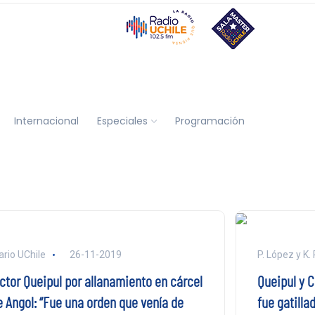
Internacional
Especiales
Programación
ario UChile
26-11-2019
P. López y K
íctor Queipul por allanamiento en cárcel
Queipul y 
e Angol: “Fue una orden que venía de
fue gatilla