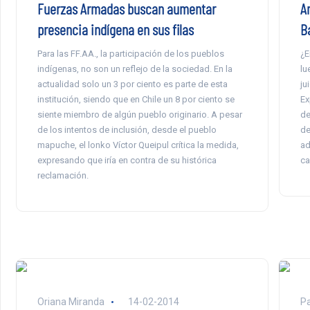
Fuerzas Armadas buscan aumentar
A
presencia indígena en sus filas
B
Para las FF.AA., la participación de los pueblos
¿E
indígenas, no son un reflejo de la sociedad. En la
lu
actualidad solo un 3 por ciento es parte de esta
ju
institución, siendo que en Chile un 8 por ciento se
Ex
siente miembro de algún pueblo originario. A pesar
de
de los intentos de inclusión, desde el pueblo
de
mapuche, el lonko Víctor Queipul crítica la medida,
ad
expresando que iría en contra de su histórica
ca
reclamación.
Oriana Miranda
14-02-2014
Pa