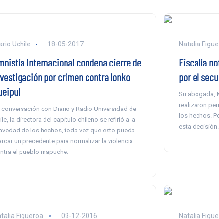
ario Uchile
18-05-2017
Natalia Figu
mnistía Internacional condena cierre de
Fiscalía no
nvestigación por crimen contra lonko
por el secu
ueipul
Su abogada, K
realizaron per
 conversación con Diario y Radio Universidad de
los hechos. Po
ile, la directora del capítulo chileno se refirió a la
esta decisión.
avedad de los hechos, toda vez que esto pueda
rcar un precedente para normalizar la violencia
ntra el pueblo mapuche.
talia Figueroa
09-12-2016
Natalia Figu