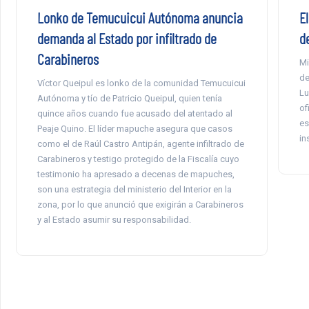
Lonko de Temucuicui Autónoma anuncia
E
demanda al Estado por infiltrado de
d
Carabineros
Mi
de
Víctor Queipul es lonko de la comunidad Temucuicui
Lu
Autónoma y tío de Patricio Queipul, quien tenía
of
quince años cuando fue acusado del atentado al
es
Peaje Quino. El líder mapuche asegura que casos
in
como el de Raúl Castro Antipán, agente infiltrado de
Carabineros y testigo protegido de la Fiscalía cuyo
testimonio ha apresado a decenas de mapuches,
son una estrategia del ministerio del Interior en la
zona, por lo que anunció que exigirán a Carabineros
y al Estado asumir su responsabilidad.