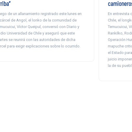
riba”
camionero
ego de un allanamiento registrado este lunes en
En entrevista 
 cárcel de Angol, el lonko de la comunidad de
Chile, el lon
mucuicui, Víctor Queipul, conversó con Diario y
Temucuicui, Vi
dio Universidad de Chile y aseguró que este
Rankilko, Rodr
rtes se reunirá con las autoridades de dicha
Operación Hur
rcel para exigir explicaciones sobre lo ocurrido.
mapuche criti
el Estado para 
juicio imponen
la de su puebl