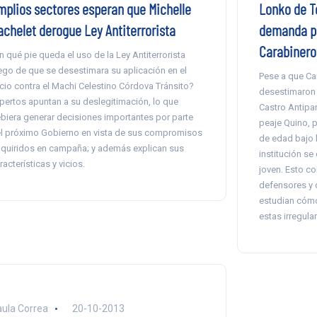
mplios sectores esperan que Michelle
Lonko de T
achelet derogue Ley Antiterrorista
demanda po
Carabinero
n qué pie queda el uso de la Ley Antiterrorista
ego de que se desestimara su aplicación en el
Pese a que Car
icio contra el Machi Celestino Córdova Tránsito?
desestimaron 
pertos apuntan a su deslegitimación, lo que
Castro Antipa
biera generar decisiones importantes por parte
peaje Quino, 
l próximo Gobierno en vista de sus compromisos
de edad bajo l
quiridos en campaña; y además explican sus
institución se 
racterísticas y vicios.
joven. Esto c
defensores y
estudian cómo
estas irregula
ula Correa
20-10-2013