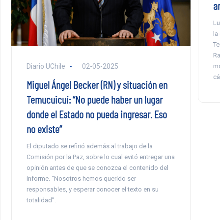
ar
Lu
la
Te
Ra
ma
Diario UChile
02-05-2025
cá
Miguel Ángel Becker (RN) y situación en
Temucuicui: “No puede haber un lugar
donde el Estado no pueda ingresar. Eso
no existe”
El diputado se refirió además al trabajo de la
Comisión por la Paz, sobre lo cual evitó entregar una
opinión antes de que se conozca el contenido del
informe. “Nosotros hemos querido ser
responsables, y esperar conocer el texto en su
totalidad”.