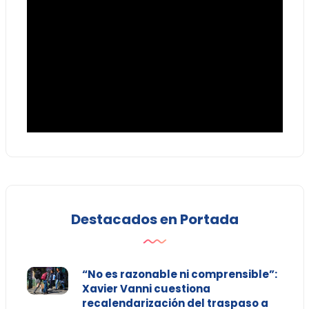
Destacados en Portada
“No es razonable ni comprensible”:
Xavier Vanni cuestiona
recalendarización del traspaso a