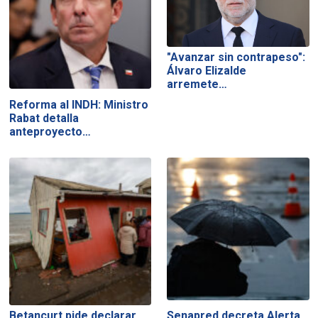
"Avanzar sin contrapeso":
Álvaro Elizalde
arremete…
Reforma al INDH: Ministro
Rabat detalla
anteproyecto…
Betancurt pide declarar
Senapred decreta Alerta